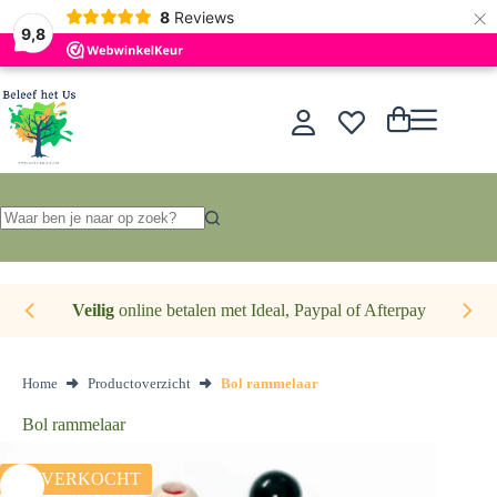
×
Nederlands
8
Reviews
9,8
Ga
naar
de
Winkelwagen
inhoud
Geen
resultaten
Veilig
online betalen met Ideal, Paypal of Afterpay
Home
Productoverzicht
Bol rammelaar
Bol rammelaar
UITVERKOCHT