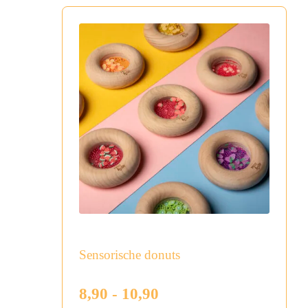
Sensorische donuts
Prijsklasse:
8,90
-
10,90