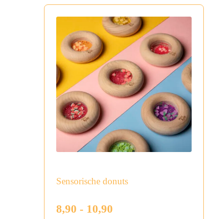
Sensorische donuts
Prijsklasse:
8,90
-
10,90