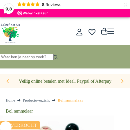
×
Nederlands
8
Reviews
9,8
Ga
naar
de
Winkelwagen
inhoud
Geen
resultaten
Veilig
online betalen met Ideal, Paypal of Afterpay
Home
Productoverzicht
Bol rammelaar
Bol rammelaar
UITVERKOCHT