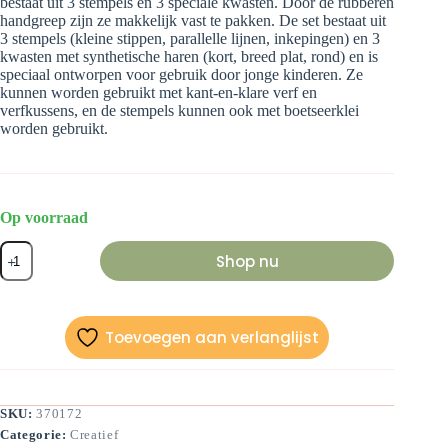
bestaat uit 3 stempels en 3 speciale kwasten. Door de rubberen
handgreep zijn ze makkelijk vast te pakken. De set bestaat uit
3 stempels (kleine stippen, parallelle lijnen, inkepingen) en 3
kwasten met synthetische haren (kort, breed plat, rond) en is
speciaal ontworpen voor gebruik door jonge kinderen. Ze
kunnen worden gebruikt met kant-en-klare verf en
verfkussens, en de stempels kunnen ook met boetseerklei
worden gebruikt.
Op voorraad
Kwasten
Shop nu
en
stempelset
aantal
Toevoegen aan verlanglijst
SKU:
370172
Categorie:
Creatief