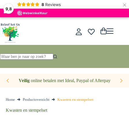
×
Nederlands
8
Reviews
9,8
Ga
naar
de
Winkelwagen
inhoud
Geen
resultaten
Veilig
online betalen met Ideal, Paypal of Afterpay
Home
Productoverzicht
Kwasten en stempelset
Kwasten en stempelset