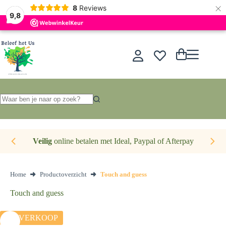
×
Nederlands
8
Reviews
9,8
Ga
naar
de
Winkelwagen
inhoud
Geen
resultaten
Veilig
online betalen met Ideal, Paypal of Afterpay
Home
Productoverzicht
Touch and guess
Touch and guess
UITVERKOOP