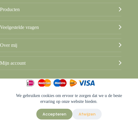
Producten
Veelgestelde vragen
Over mij
Mijn account
We gebruiken cookies om ervoor te zorgen dat we u de beste
© Beleef het Us
ervaring op onze website bieden.
Algemene voorwaarden
Privacy & disclaimer
Accepteren
Afwijzen
Sitemap
Ontwerp & sitebeheer door
ForYou B.V.
in samenwerking met
Best4u
Afbeeldingen onder licentie van Shutterstock.com