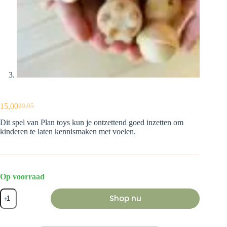
15,00
29,95
Oorspronkelijke
Huidige
prijs
prijs
Dit spel van Plan toys kun je ontzettend goed inzetten om
was:
is:
kinderen te laten kennismaken met voelen.
€29,95.
€15,00.
Op voorraad
Touch
Shop nu
and
guess
aantal