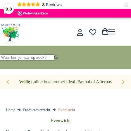
×
Nederlands
8
Reviews
9,8
Ga
naar
de
Winkelwagen
inhoud
Geen
resultaten
Veilig
online betalen met Ideal, Paypal of Afterpay
Home
Productoverzicht
Evenwicht
Evenwicht