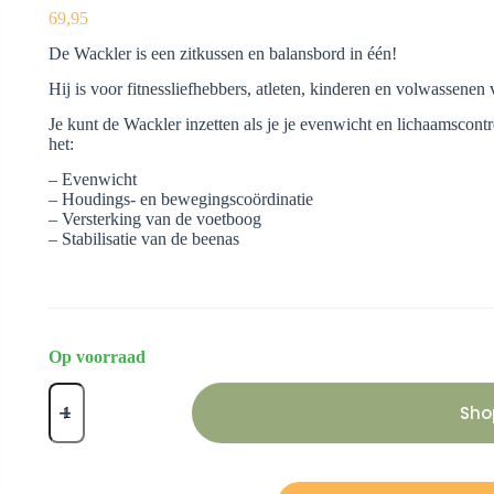
69,95
De Wackler is een zitkussen en balansbord in één!
Hij is voor fitnessliefhebbers, atleten, kinderen en volwassenen v
Je kunt de Wackler inzetten als je je evenwicht en lichaamscontro
het:
– Evenwicht
– Houdings- en bewegingscoördinatie
– Versterking van de voetboog
– Stabilisatie van de beenas
Op voorraad
De
Wackler
Sho
aantal