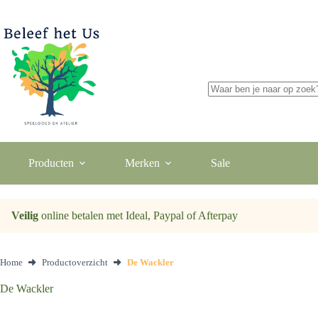
Ga
naar
de
inhoud
Geen
resultaten
Producten
Merken
Sale
Veilig
online betalen met Ideal, Paypal of Afterpay
Home
Productoverzicht
De Wackler
De Wackler