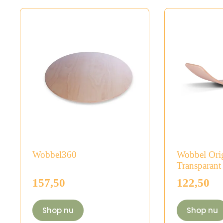
Wobbel360
Wobbel Ori
Transparant
157,50
122,50
Shop nu
Shop nu