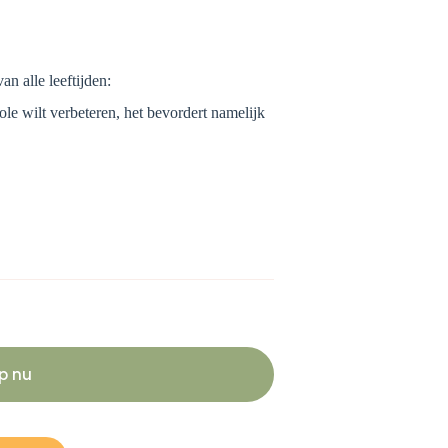
an alle leeftijden:
le wilt verbeteren, het b
evordert namelijk
p nu