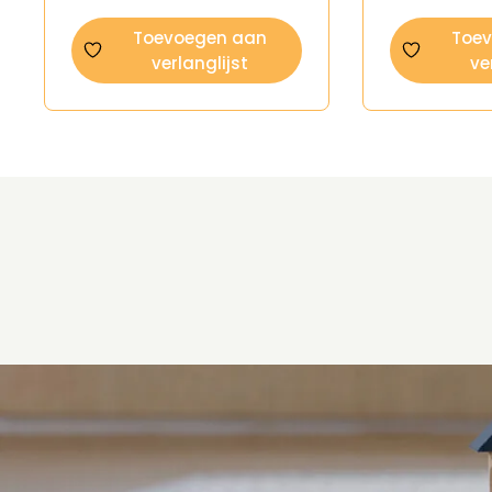
Toevoegen aan
Toe
verlanglijst
ve