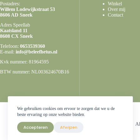
Postadres:
Winkel
Willem Lodewijkstraat 53
Over mij
8606 AD Sneek
Contact
Adres Speellab
Kaatsland 11
8608 CX Sneek
Telefoon:
0653539360
E-mail:
info@beleefhetus.nl
Kvk nummer: 81964595
BTW nummer: NL003624670B16
We gebruiken cookies om ervoor te zorgen dat we u de
beste ervaring op onze website bieden.
A
Accepteren
Afwijzen