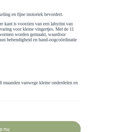
keling en fijne motoriek bevordert.
re kant is voorzien van een labyrint van
aring voor kleine vingertjes. Met de 11
n vormen worden gemaakt, waardoor
n hun behendigheid en hand-oogcoördinatie
 maanden vanwege kleine onderdelen en
p nu