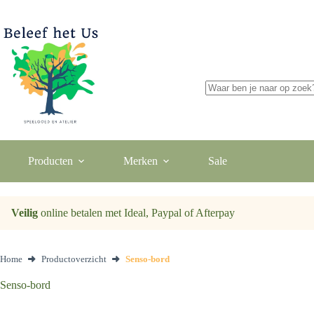
Ga
naar
de
inhoud
Geen
resultaten
Producten
Merken
Sale
Veilig
online betalen met Ideal, Paypal of Afterpay
Home
Productoverzicht
Senso-bord
Senso-bord