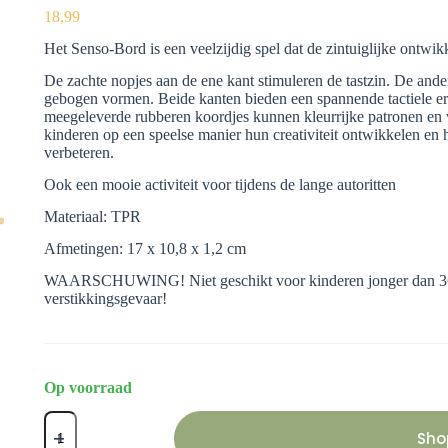
18,99
Het Senso-Bord is een veelzijdig spel dat de zintuiglijke ontwik
De zachte nopjes aan de ene kant stimuleren de tastzin. De ande
gebogen vormen. Beide kanten bieden een spannende tactiele erv
meegeleverde rubberen koordjes kunnen kleurrijke patronen e
kinderen op een speelse manier hun creativiteit ontwikkelen e
verbeteren.
Ook een mooie activiteit voor tijdens de lange autoritten
Materiaal: TPR
Afmetingen: 17 x 10,8 x 1,2 cm
WAARSCHUWING! Niet geschikt voor kinderen jonger dan 36
verstikkingsgevaar!
Op voorraad
Senso-
bord
Sho