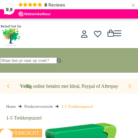
×
Nederlands
8
Reviews
9,8
Ga
naar
de
Winkelwagen
inhoud
Geen
resultaten
Veilig
online betalen met Ideal, Paypal of Afterpay
Home
Productoverzicht
1-5 Trekkerpuzzel
1-5 Trekkerpuzzel
UITVERKOCHT