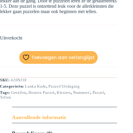
lekker aan de gang. Door te puzzelen leren ze de getallenreeks
1-5. Deze puzzel is ontzettend leuk voor de allerkleinsten die
lekker gaan puzzelen maar ook beginnen met tellen.
Uitverkocht
Toevoegen aan verlanglijst
SKU:
420NJ18
Categorieën:
Lanka Kade
,
Puzzel/Uitdaging
Tags:
Getallen
,
Houten Puzzel
,
Kleuren
,
Nummers'
,
Puzzel
,
Tellen
Aanvullende informatie