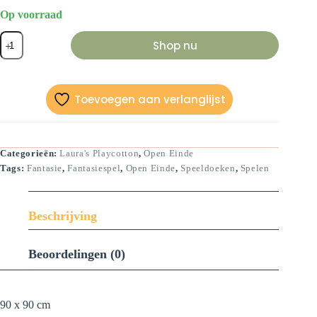
Op voorraad
Speeldoek
Shop nu
Geel
90
x
90
cm
Toevoegen aan verlanglijst
aantal
Categorieën:
Laura's Playcotton
,
Open Einde
Tags:
Fantasie
,
Fantasiespel
,
Open Einde
,
Speeldoeken
,
Spelen
Beschrijving
Beoordelingen (0)
90 x 90 cm