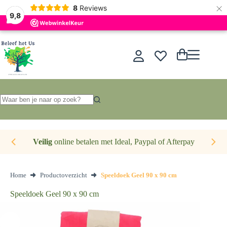
×
Nederlands
8
Reviews
9,8
Ga
naar
de
Winkelwagen
inhoud
Geen
resultaten
Veilig
online betalen met Ideal, Paypal of Afterpay
Home
Productoverzicht
Speeldoek Geel 90 x 90 cm
Speeldoek Geel 90 x 90 cm