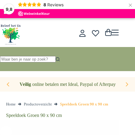
×
Nederlands
8
Reviews
9,8
Ga
naar
de
Winkelwagen
inhoud
Geen
resultaten
Veilig
online betalen met Ideal, Paypal of Afterpay
Home
Productoverzicht
Speeldoek Groen 90 x 90 cm
Speeldoek Groen 90 x 90 cm