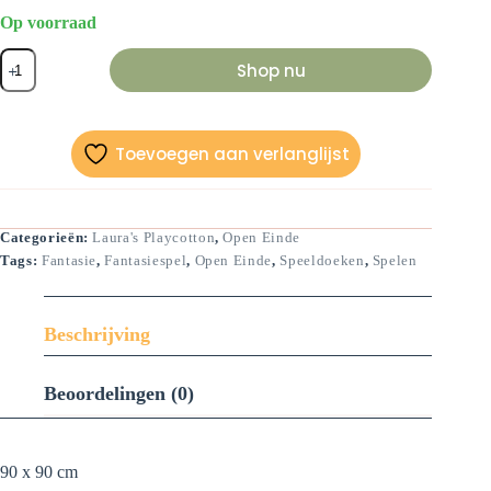
Op voorraad
Speeldoek
Shop nu
Groen
90
x
90
cm
Toevoegen aan verlanglijst
aantal
Categorieën:
Laura's Playcotton
,
Open Einde
Tags:
Fantasie
,
Fantasiespel
,
Open Einde
,
Speeldoeken
,
Spelen
Beschrijving
Beoordelingen (0)
90 x 90 cm