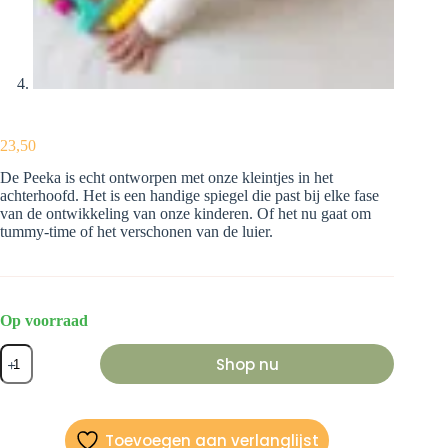
23,50
De Peeka is echt ontworpen met onze kleintjes in het
achterhoofd. Het is een handige spiegel die past bij elke fase
van de ontwikkeling van onze kinderen. Of het nu gaat om
tummy-time of het verschonen van de luier.
Op voorraad
Peeka
Shop nu
ontwikkelingsspiegel
aantal
Toevoegen aan verlanglijst