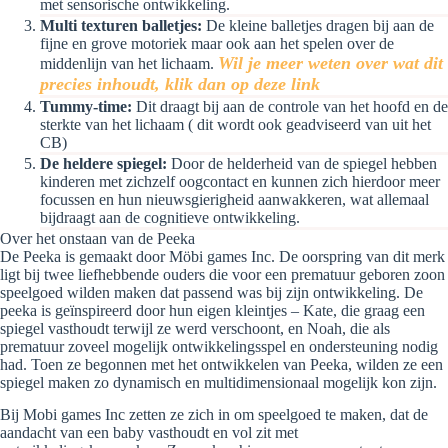
met sensorische ontwikkeling.
Multi texturen balletjes:
De kleine balletjes dragen bij aan de
fijne en grove motoriek maar ook aan het spelen over de
Wil je meer weten over wat dit
middenlijn van het lichaam.
precies inhoudt, klik dan op deze link
Tummy-time:
Dit draagt bij aan de controle van het hoofd en de
sterkte van het lichaam ( dit wordt ook geadviseerd van uit het
CB)
De heldere spiegel:
Door de helderheid van de spiegel hebben
kinderen met zichzelf oogcontact en kunnen zich hierdoor meer
focussen en hun nieuwsgierigheid aanwakkeren, wat allemaal
bijdraagt aan de cognitieve ontwikkeling.
Over het onstaan van de Peeka
De Peeka is gemaakt door Möbi games Inc. De oorspring van dit merk
ligt bij twee liefhebbende ouders die voor een prematuur geboren zoon
speelgoed wilden maken dat passend was bij zijn ontwikkeling. De
peeka is geïnspireerd door hun eigen kleintjes – Kate, die graag een
spiegel vasthoudt terwijl ze werd verschoont, en Noah, die als
prematuur zoveel mogelijk ontwikkelingsspel en ondersteuning nodig
had. Toen ze begonnen met het ontwikkelen van Peeka, wilden ze een
spiegel maken zo dynamisch en multidimensionaal mogelijk kon zijn.
Bij Mobi games Inc zetten ze zich in om speelgoed te maken, dat de
aandacht van een baby vasthoudt en vol zit met