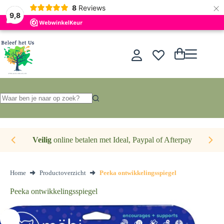
×
Nederlands
8
Reviews
9,8
Ga
naar
de
Winkelwagen
inhoud
Geen
resultaten
Veilig
online betalen met Ideal, Paypal of Afterpay
Home
Productoverzicht
Peeka ontwikkelingsspiegel
Peeka ontwikkelingsspiegel