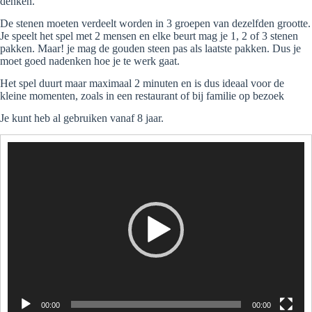
denken.
De stenen moeten verdeelt worden in 3 groepen van dezelfden grootte.
Je speelt het spel met 2 mensen en elke beurt mag je 1, 2 of 3 stenen
pakken. Maar! je mag de gouden steen pas als laatste pakken. Dus je
moet goed nadenken hoe je te werk gaat.
Het spel duurt maar maximaal 2 minuten en is dus ideaal voor de
kleine momenten, zoals in een restaurant of bij familie op bezoek
Je kunt heb al gebruiken vanaf 8 jaar.
Videospeler
00:00
00:00