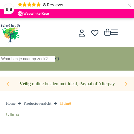
×
Nederlands
8
Reviews
9,8
Ga
naar
de
Winkelwagen
inhoud
Geen
resultaten
Veilig
online betalen met Ideal, Paypal of Afterpay
Home
Productoverzicht
Ultimö
Ultimö