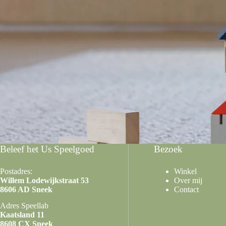
Beleef het Us Speelgoed
Bezoek
Postadres:
Winkel
Willem Lodewijkstraat 53
Over mij
8606 AD Sneek
Contact
Adres Speellab
Kaatsland 11
8608 CX Sneek