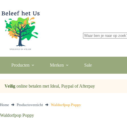
Ga
naar
de
inhoud
Geen
resultaten
Producten
Merken
Sale
Veilig
online betalen met Ideal, Paypal of Afterpay
Home
Productoverzicht
Waldorfpop Poppy
Waldorfpop Poppy