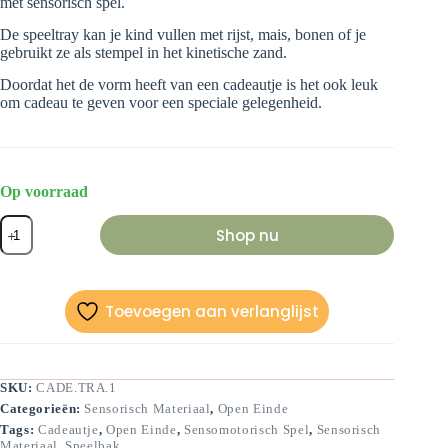
met sensorisch spel.
De speeltray kan je kind vullen met rijst, mais, bonen of je
gebruikt ze als stempel in het kinetische zand.
Doordat het de vorm heeft van een cadeautje is het ook leuk
om cadeau te geven voor een speciale gelegenheid.
Op voorraad
Cadeautje
Shop nu
speeltray
aantal
Toevoegen aan verlanglijst
SKU:
CADE.TRA.1
Categorieën:
Sensorisch Materiaal
,
Open Einde
Tags:
Cadeautje
,
Open Einde
,
Sensomotorisch Spel
,
Sensorisch
Materiaal
,
Speelbak