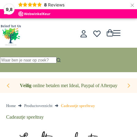
×
Nederlands
8
Reviews
9,8
Ga
naar
de
Winkelwagen
inhoud
Geen
resultaten
Veilig
online betalen met Ideal, Paypal of Afterpay
Home
Productoverzicht
Cadeautje speeltray
Cadeautje speeltray