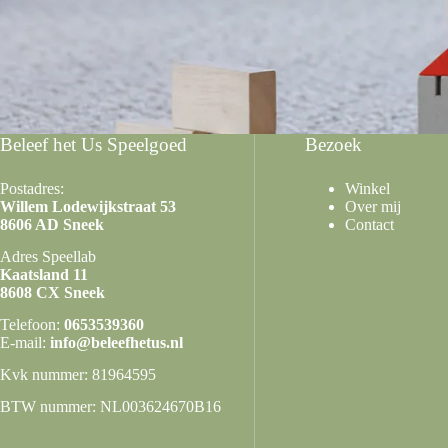
Beleef het Us Speelgoed
Bezoek
Postadres:
Winkel
Willem Lodewijkstraat 53
Over mij
8606 AD Sneek
Contact
Adres Speellab
Kaatsland 11
8608 CX Sneek
Telefoon:
0653539360
E-mail:
info@beleefhetus.nl
Kvk nummer: 81964595
BTW nummer: NL003624670B16