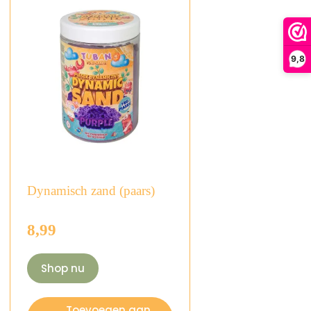
9,8
Dynamisch zand (paars)
8,99
Shop nu
Toevoegen aan