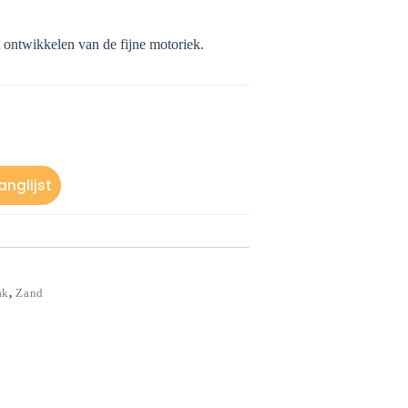
 ontwikkelen van de fijne motoriek.
nglijst
ak
,
Zand