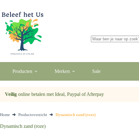
Ga
naar
de
inhoud
Geen
resultaten
Producten
Merken
Sale
Veilig
online betalen met Ideal, Paypal of Afterpay
Home
Productoverzicht
Dynamisch zand (roze)
Dynamisch zand (roze)