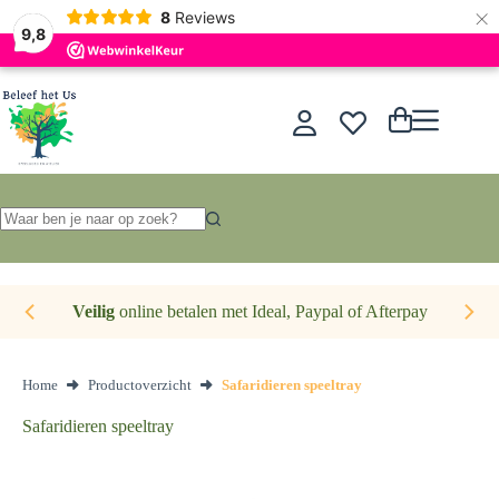
×
Nederlands
8
Reviews
9,8
Ga
naar
de
Winkelwagen
inhoud
Geen
resultaten
Veilig
online betalen met Ideal, Paypal of Afterpay
Home
Productoverzicht
Safaridieren speeltray
Safaridieren speeltray