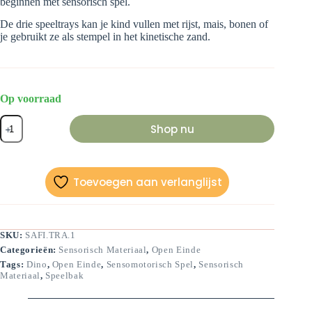
beginnen met sensorisch spel.
De drie speeltrays kan je kind vullen met rijst, mais, bonen of
je gebruikt ze als stempel in het kinetische zand.
Op voorraad
Safaridieren
Shop nu
speeltray
aantal
Toevoegen aan verlanglijst
SKU:
SAFI.TRA.1
Categorieën:
Sensorisch Materiaal
,
Open Einde
Tags:
Dino
,
Open Einde
,
Sensomotorisch Spel
,
Sensorisch
Materiaal
,
Speelbak