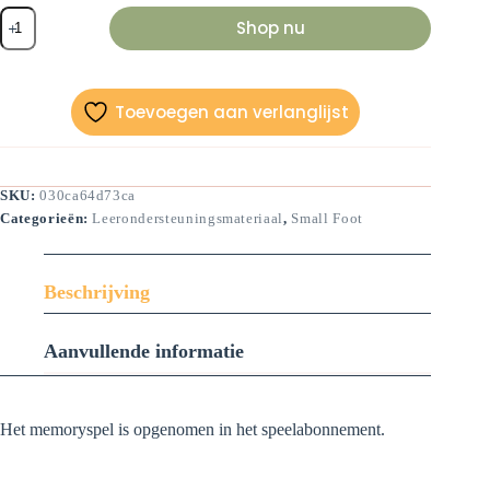
Voel
Shop nu
memory
spel
aantal
Toevoegen aan verlanglijst
SKU:
030ca64d73ca
Categorieën:
Leerondersteuningsmateriaal
,
Small Foot
Beschrijving
Aanvullende informatie
Het memoryspel is opgenomen in het speelabonnement.