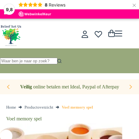
×
Nederlands
8
Reviews
9,8
Ga
naar
de
Winkelwagen
inhoud
Geen
resultaten
Veilig
online betalen met Ideal, Paypal of Afterpay
Home
Productoverzicht
Voel memory spel
Voel memory spel