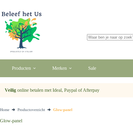
Ga
naar
de
inhoud
Geen
resultaten
Producten
Merken
Sale
Veilig
online betalen met Ideal, Paypal of Afterpay
Home
Productoverzicht
Glow-panel
Glow-panel