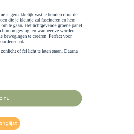
me is gemakkelijk vast te houden door de
en die je kleintje zal fascineren en hem
 om te gaan. Het lichtgevende groene panel
 op hun omgeving, en wanneer ze worden
de bewegingen te creëren. Perfect voor
woordenschat.
nlicht of fel licht te laten staan. Daarna
p nu
nglijst