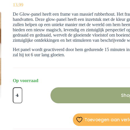
13,99
De Glow-panel heeft een frame van massief rubberhout. Het fra
handvatten. Deze glow-panel heeft een inzetstuk met de kleur gro
zullen helpen op een unieke manier met de wereld om hem heen
bieden een nieuw magisch, levendig en zintuiglijk perspectief
gedraaid en gedraaid, wervelt de gloeiende vloeistof om boeien
zintuiglijke ontdekkingen en het stimuleren van beschrijvende 
Het panel wordt geactiveerd door hem gedurende 15 minuten in zo
zal hij tot 6 uur lang gloeien.
Op voorraad
Glow-
panel
Sho
aantal
Toevoegen aan verla