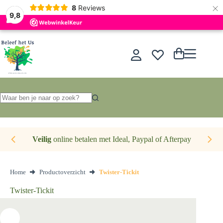
×
Nederlands
8
Reviews
9,8
Ga
naar
de
Winkelwagen
inhoud
Geen
resultaten
Veilig
online betalen met Ideal, Paypal of Afterpay
Home
Productoverzicht
Twister-Tickit
Twister-Tickit