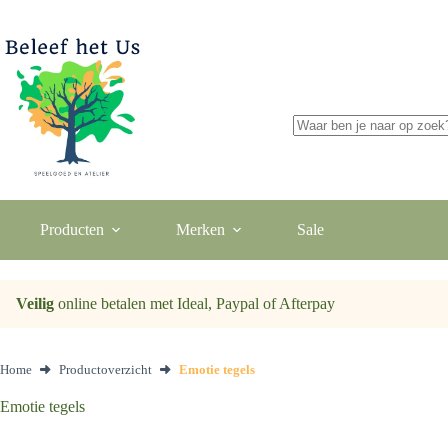
Ga
naar
de
inhoud
Geen
resultaten
Producten
Merken
Sale
Veilig
online betalen met Ideal, Paypal of Afterpay
Home
Productoverzicht
Emotie tegels
Emotie tegels