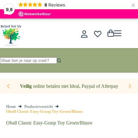
×
Nederlands
8
Reviews
9,8
Ga
naar
de
Winkelwagen
inhoud
Geen
resultaten
Veilig
online betalen met Ideal, Paypal of Afterpay
Home
Productoverzicht
Oball Classic Easy-Grasp Toy Groen/Blauw
Oball Classic Easy-Grasp Toy Groen/Blauw