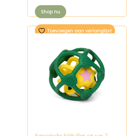
Shop nu
Toevoegen aan verlanglijst
Sensorische bijtballen-set van 2-