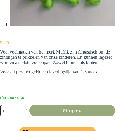
95,00
Voet voelmatten van het merk Muffik zijn fantastisch om de
zintuigen te prikkelen van onze kinderen. En kunnen ingezet
worden als blote voetenpad. Zowel binnen als buiten.
Voor dit product geldt een leveringstijd van 1,5 week.
Op voorraad
Muffik
Shop nu
Voelmatten
(pre-
order)
aantal