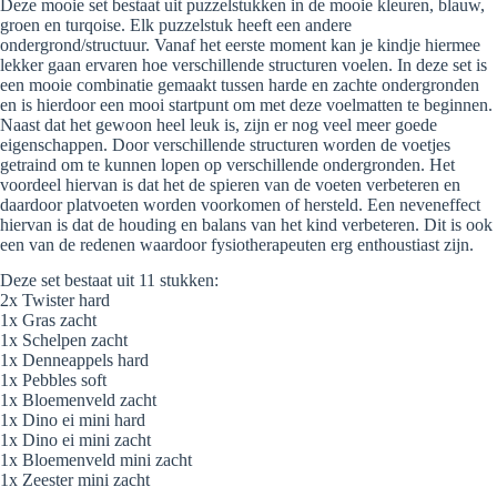
Deze mooie set bestaat uit puzzelstukken in de mooie kleuren, blauw,
groen en turqoise. Elk puzzelstuk heeft een andere
ondergrond/structuur. Vanaf het eerste moment kan je kindje hiermee
lekker gaan ervaren hoe verschillende structuren voelen. In deze set is
een mooie combinatie gemaakt tussen harde en zachte ondergronden
en is hierdoor een mooi startpunt om met deze voelmatten te beginnen.
Naast dat het gewoon heel leuk is, zijn er nog veel meer goede
eigenschappen. Door verschillende structuren worden de voetjes
getraind om te kunnen lopen op verschillende ondergronden. Het
voordeel hiervan is dat het de spieren van de voeten verbeteren en
daardoor platvoeten worden voorkomen of hersteld. Een neveneffect
hiervan is dat de houding en balans van het kind verbeteren. Dit is ook
een van de redenen waardoor fysiotherapeuten erg enthoustiast zijn.
Deze set bestaat uit 11 stukken:
2x Twister hard
1x Gras zacht
1x Schelpen zacht
1x Denneappels hard
1x Pebbles soft
1x Bloemenveld zacht
1x Dino ei mini hard
1x Dino ei mini zacht
1x Bloemenveld mini zacht
1x Zeester mini zacht