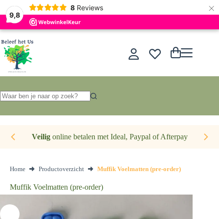
×
Nederlands
8
Reviews
9,8
Ga
naar
de
Winkelwagen
inhoud
Geen
resultaten
Veilig
online betalen met Ideal, Paypal of Afterpay
Home
Productoverzicht
Muffik Voelmatten (pre-order)
Muffik Voelmatten (pre-order)