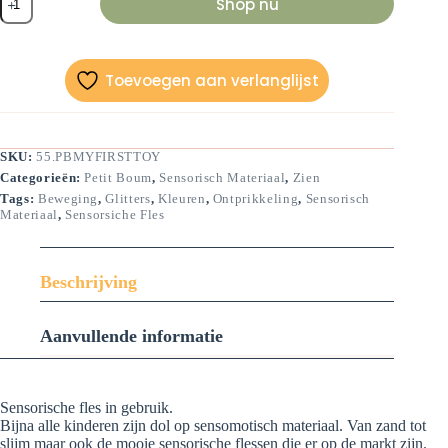
Shop nu
fles-
Mijn
eerste
fles-
14
Toevoegen aan verlanglijst
cm
aantal
SKU:
55.PBMYFIRSTTOY
Categorieën:
Petit Boum
,
Sensorisch Materiaal
,
Zien
Tags:
Beweging
,
Glitters
,
Kleuren
,
Ontprikkeling
,
Sensorisch
Materiaal
,
Sensorsiche Fles
Beschrijving
Aanvullende informatie
Sensorische fles in gebruik.
Bijna alle kinderen zijn dol op sensomotisch materiaal. Van zand tot
slijm maar ook de mooie sensorische flessen die er op de markt zijn.