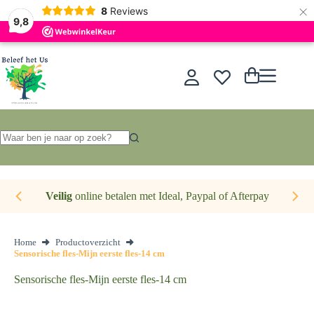
×
Nederlands
8
Reviews
9,8
Ga
naar
de
Winkelwagen
inhoud
Geen
resultaten
Veilig
online betalen met Ideal, Paypal of Afterpay
Home
Productoverzicht
Sensorische fles-Mijn eerste fles-14 cm
Sensorische fles-Mijn eerste fles-14 cm