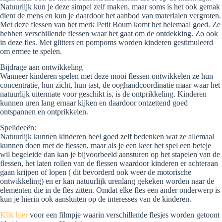
Natuurlijk kun je deze simpel zelf maken, maar soms is het ook gemak
dient de mens en kun je daardoor het aanbod van materialen vergroten.
Met deze flessen van het merk Petit Boum komt het helemaal goed. Ze
hebben verschillende flessen waar het gaat om de ontdekking. Zo ook
in deze fles. Met glitters en pompoms worden kinderen gestimuleerd
om ermee te spelen.
Bijdrage aan ontwikkeling
Wanneer kinderen spelen met deze mooi flessen ontwikkelen ze hun
concentratie, hun zicht, hun tast, de ooghandcoordinatie maar waar het
natuurlijk uitermate voor geschikt is, is de ontprikkeling. Kinderen
kunnen uren lang ernaar kijken en daardoor ontzettend goed
ontspannen en ontprikkelen.
Spelideeën:
Natuurlijk kunnen kinderen heel goed zelf bedenken wat ze allemaal
kunnen doen met de flessen, maar als je een keer het spel een beteje
wil begeleide dan kan je bijvoorbeeld aansturen op het stapelen van de
flessen, het laten rollen van de flessen waardoor kinderen er achteraan
gaan krijpen of lopen ( dit bevorderd ook weer de motorische
ontwikkeling) en er kan natuurlijk urenlang gekeken worden naar de
elementen die in de fles zitten. Omdat elke fles een ander onderwerp is
kun je hierin ook aansluiten op de interesses van de kinderen.
Klik hier
voor een filmpje waarin verschillende flesjes worden getoont