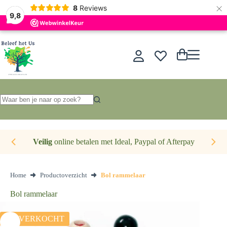
×
Nederlands
8
Reviews
9,8
Ga
naar
de
Winkelwagen
inhoud
Geen
resultaten
Veilig
online betalen met Ideal, Paypal of Afterpay
Home
Productoverzicht
Bol rammelaar
Bol rammelaar
UITVERKOCHT