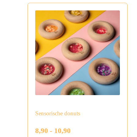
Sensorische donuts
Prijsklasse:
8,90
-
10,90