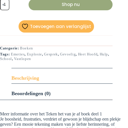
Teken
Shop nu
het
van
je
af
boek
Toevoegen aan verlanglijst
deel
1
aantal
Categorie:
Boeken
Tags:
Emoties
,
Explosie
,
Gesprek
,
Gevoelig
,
Heet Hoofd
,
Hulp
,
School
,
Vastlopen
Beschrijving
Beoordelingen (0)
Meer informatie over het Teken het van je af boek deel 1
Je boosheid, frustraties, verdriet of gewoon je blijdschap een plekje
geven? Een mooie tekening maken van je liefste herinnering, of