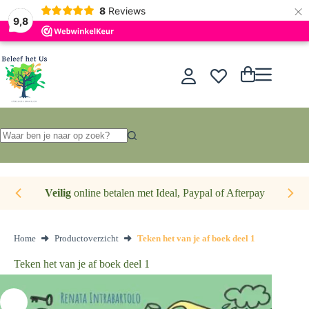
×
Nederlands
8
Reviews
9,8
Ga
naar
de
Winkelwagen
inhoud
Geen
resultaten
Veilig
online betalen met Ideal, Paypal of Afterpay
Home
Productoverzicht
Teken het van je af boek deel 1
Teken het van je af boek deel 1