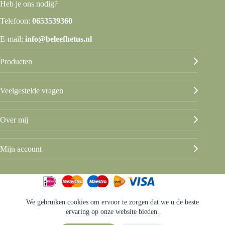
Heb je ons nodig?
Telefoon:
0653539360
E-mail:
info@beleefhetus.nl
Producten
Veelgestelde vragen
Over mij
Mijn account
We gebruiken cookies om ervoor te zorgen dat we u de beste
© Beleef het Us
ervaring op onze website bieden.
Algemene voorwaarden