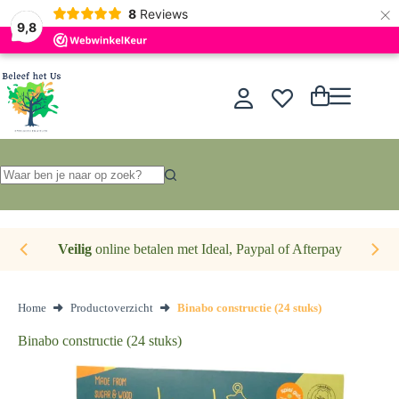
×
Nederlands
8
Reviews
9,8
Ga
naar
de
Winkelwagen
inhoud
Geen
resultaten
Veilig
online betalen met Ideal, Paypal of Afterpay
Home
Productoverzicht
Binabo constructie (24 stuks)
Binabo constructie (24 stuks)