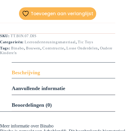
stuks)
aantal
Toevoegen aan verlanglijst
SKU:
TT.BIN.07.DIS
Categorieën:
Leerondersteuningsmateriaal
,
Tic Toys
Tags:
Binabo
,
Bouwen
,
Contstructie
,
Losse Onderdelen
,
Oudere
Kindere'n
Beschrijving
Aanvullende informatie
Beoordelingen (0)
Meer informatie over Binabo