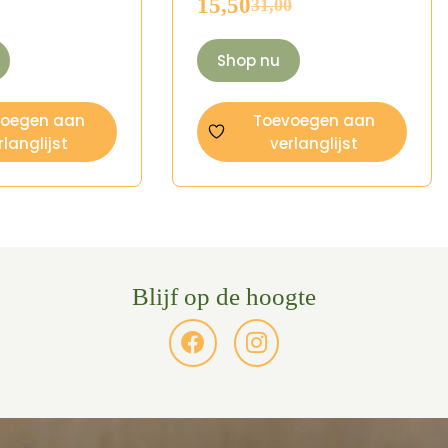
15,50
31,00
Oorspronkelijke
Huidige
prijs
prijs
was:
is:
Shop nu
€31,00.
€15,50.
voegen aan
Toevoegen aan
rlanglijst
verlanglijst
Blijf op de hoogte