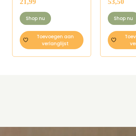
21,99
53,50
Shop nu
Shop nu
Toevoegen aan
Toe
verlanglijst
ve