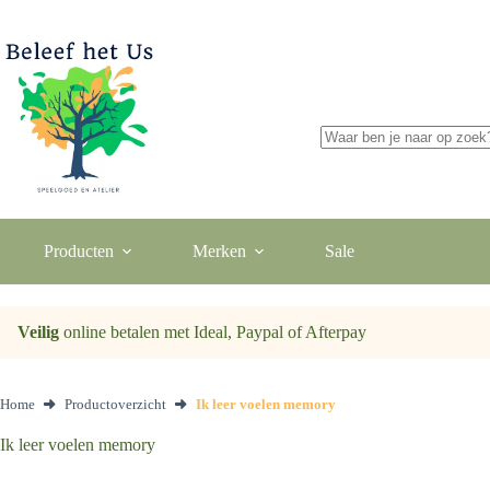
Ga
naar
de
inhoud
Geen
resultaten
Producten
Merken
Sale
Veilig
online betalen met Ideal, Paypal of Afterpay
Home
Productoverzicht
Ik leer voelen memory
Ik leer voelen memory