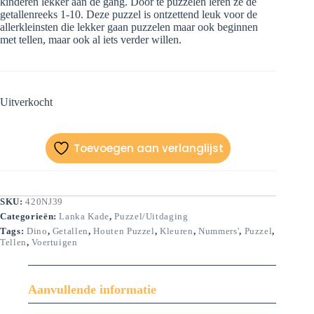
kinderen lekker aan de gang. Door te puzzelen leren ze de
getallenreeks 1-10. Deze puzzel is ontzettend leuk voor de
allerkleinsten die lekker gaan puzzelen maar ook beginnen
met tellen, maar ook al iets verder willen.
Uitverkocht
Toevoegen aan verlanglijst
SKU:
420NJ39
Categorieën:
Lanka Kade
,
Puzzel/Uitdaging
Tags:
Dino
,
Getallen
,
Houten Puzzel
,
Kleuren
,
Nummers'
,
Puzzel
,
Tellen
,
Voertuigen
Aanvullende informatie