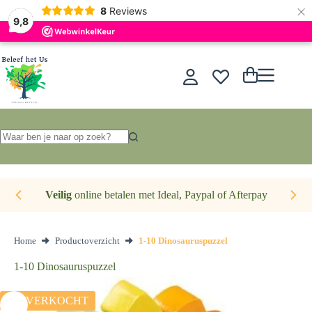
×
Nederlands
8
Reviews
9,8
Ga
naar
de
Winkelwagen
inhoud
Geen
resultaten
Veilig
online betalen met Ideal, Paypal of Afterpay
Home
Productoverzicht
1-10 Dinosauruspuzzel
1-10 Dinosauruspuzzel
UITVERKOCHT