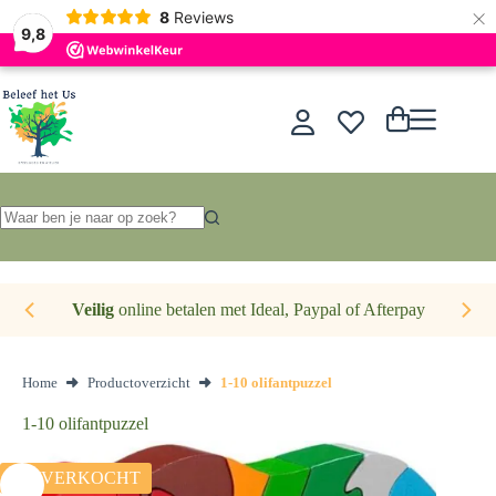
×
Nederlands
8
Reviews
9,8
Ga
naar
de
Winkelwagen
inhoud
Geen
resultaten
Veilig
online betalen met Ideal, Paypal of Afterpay
Home
Productoverzicht
1-10 olifantpuzzel
1-10 olifantpuzzel
UITVERKOCHT