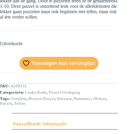
lekker aan de gang. Door te puzzelen leren ze de getallenreeks
1-10. Deze puzzel is ontzettend leuk voor de allerkleinsten die
lekker gaan puzzelen maar ook beginnen met tellen, maar ook
al iets verder willen.
Uitverkocht
Toevoegen aan verlanglijst
SKU:
420NJ31
Categorieën:
Lanka Kade
,
Puzzel/Uitdaging
Tags:
Getallen
,
Houten Puzzel
,
Kleuren
,
Nummers'
,
Olifant
,
Puzzel
,
Tellen
Aanvullende informatie