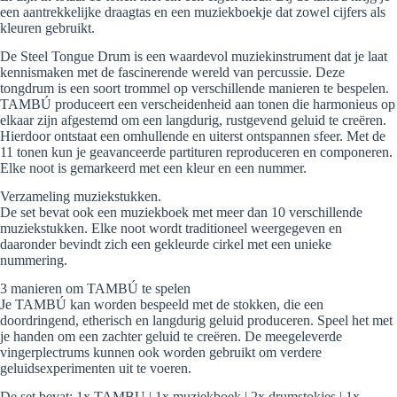
een aantrekkelijke draagtas en een muziekboekje dat zowel cijfers als
kleuren gebruikt.
De Steel Tongue Drum is een waardevol muziekinstrument dat je laat
kennismaken met de fascinerende wereld van percussie. Deze
tongdrum is een soort trommel op verschillende manieren te bespelen.
TAMBÚ produceert een verscheidenheid aan tonen die harmonieus op
elkaar zijn afgestemd om een ​​langdurig, rustgevend geluid te creëren.
Hierdoor ontstaat een omhullende en uiterst ontspannen sfeer. Met de
11 tonen kun je geavanceerde partituren reproduceren en componeren.
Elke noot is gemarkeerd met een kleur en een nummer.
Verzameling muziekstukken.
De set bevat ook een muziekboek met meer dan 10 verschillende
muziekstukken. Elke noot wordt traditioneel weergegeven en
daaronder bevindt zich een gekleurde cirkel met een unieke
nummering.
3 manieren om TAMBÚ te spelen
Je TAMBÚ kan worden bespeeld met de stokken, die een
doordringend, etherisch en langdurig geluid produceren. Speel het met
je handen om een ​​zachter geluid te creëren. De meegeleverde
vingerplectrums kunnen ook worden gebruikt om verdere
geluidsexperimenten uit te voeren.
De set bevat: 1x TAMBU | 1x muziekboek | 2x drumstokjes | 1x