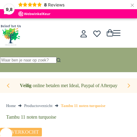
×
Nederlands
8
Reviews
9,8
Ga
naar
de
Winkelwagen
inhoud
Geen
resultaten
Veilig
online betalen met Ideal, Paypal of Afterpay
Home
Productoverzicht
Tambu 11 noten turquoise
Tambu 11 noten turquoise
UITVERKOCHT