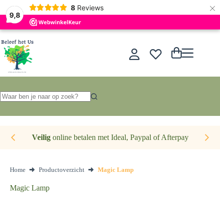
×
Nederlands
8
Reviews
9,8
Ga
naar
de
Winkelwagen
inhoud
Geen
resultaten
Veilig
online betalen met Ideal, Paypal of Afterpay
Home
Productoverzicht
Magic Lamp
Magic Lamp