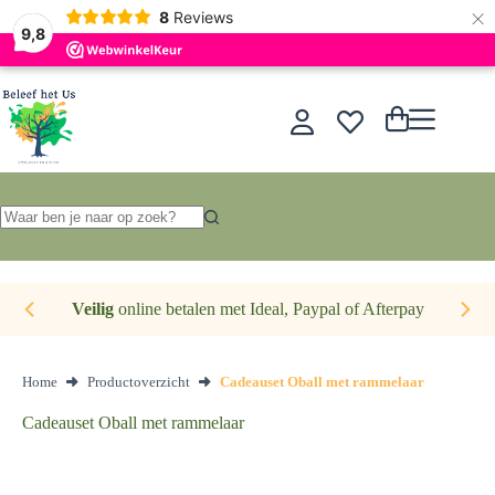
×
Nederlands
8
Reviews
9,8
Ga
naar
de
Winkelwagen
inhoud
Geen
resultaten
Veilig
online betalen met Ideal, Paypal of Afterpay
Home
Productoverzicht
Cadeauset Oball met rammelaar
Cadeauset Oball met rammelaar