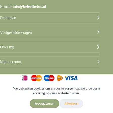
E-mail:
info@beleefhetus.nl
Producten
Veelgestelde vragen
Over mij
Mijn account
We gebruiken cookies om ervoor te zorgen dat we u de beste
© Beleef het Us
ervaring op onze website bieden.
Algemene voorwaarden
Privacy & disclaimer
Accepteren
Afwijzen
Sitemap
Ontwerp & sitebeheer door
ForYou B.V.
in samenwerking met
Best4u